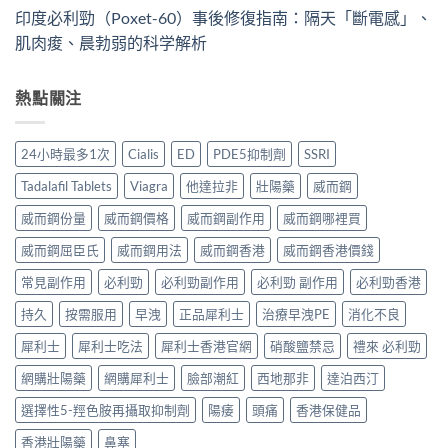
印度必利勁（Poxet-60）事後修復指南：隔天「斷電感」、
肌肉痠、晨勃弱的科学解析
熱點關注
24小時最多1次
Cialis
ED
PDE5抑制劑
SSRI
Tadalafil Tablets
Viagra
他達拉非
壯陽藥
威而鋼
威而鋼份量
威而鋼價格
威而鋼副作用
威而鋼哪裡買
威而鋼屈臣氏
威而鋼用法
威而鋼香港
威而鋼香港價錢
常見副作用
必利勁
必利勁副作用
必利勁 副作用
必利勁香港
持久
按需服用
早洩
正品犀利士
治療早洩PE
消化不良
犀利士
犀利士吃法
犀利士香港官網
硝酸鹽禁忌
禮來 必利勁
網購壯陽藥
網購犀利士
臉部潮紅
西地那非
達泊西汀
選擇性5-羥色胺再攝取抑制劑
陽痿
頭痛
香港保健品
香港壯陽藥
鼻塞