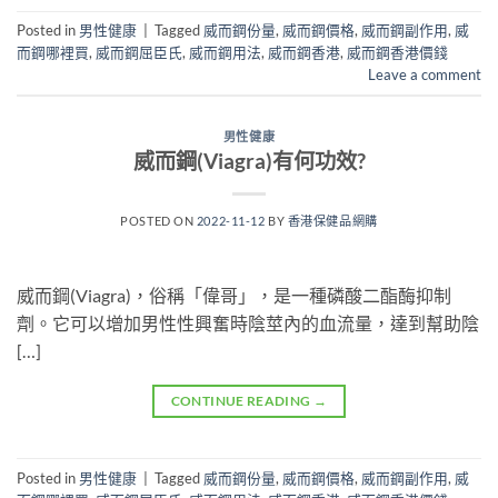
Posted in
男性健康
|
Tagged
威而鋼份量
,
威而鋼價格
,
威而鋼副作用
,
威
而鋼哪裡買
,
威而鋼屈臣氏
,
威而鋼用法
,
威而鋼香港
,
威而鋼香港價錢
Leave a comment
男性健康
威而鋼(Viagra)有何功效?
POSTED ON
2022-11-12
BY
香港保健品網購
威而鋼(Viagra)，俗稱「偉哥」，是一種磷酸二酯酶抑制
劑。它可以增加男性性興奮時陰莖內的血流量，達到幫助陰
[…]
CONTINUE READING
→
Posted in
男性健康
|
Tagged
威而鋼份量
,
威而鋼價格
,
威而鋼副作用
,
威