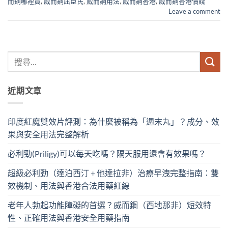
而鋼哪裡買
,
威而鋼屈臣氏
,
威而鋼用法
,
威而鋼香港
,
威而鋼香港價錢
Leave a comment
近期文章
印度紅魔雙效片評測：為什麼被稱為「週末丸」？成分、效
果與安全用法完整解析
必利勁(Priligy)可以每天吃嗎？隔天服用還會有效果嗎？
超級必利勁（達泊西汀 + 他達拉非）治療早洩完整指南：雙
效機制、用法與香港合法用藥紅線
老年人勃起功能障礙的首選？威而鋼（西地那非）短效特
性、正確用法與香港安全用藥指南