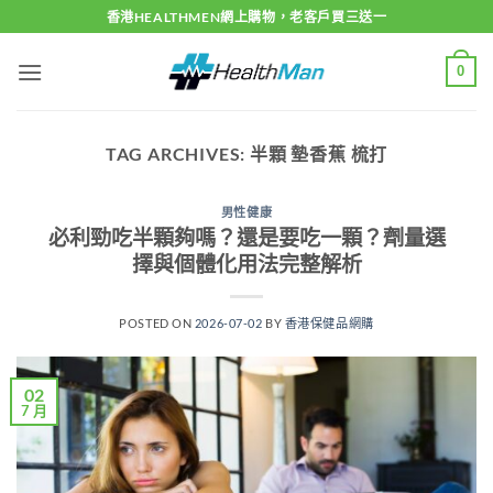
Skip
香港HEALTHMEN網上購物，老客戶買三送一
to
content
0
TAG ARCHIVES:
半顆 墊香蕉 梳打
男性健康
必利勁吃半顆夠嗎？還是要吃一顆？劑量選
擇與個體化用法完整解析
POSTED ON
2026-07-02
BY
香港保健品網購
02
7 月