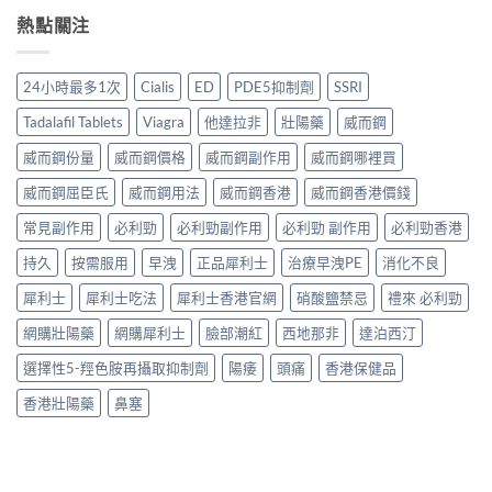
熱點關注
24小時最多1次
Cialis
ED
PDE5抑制劑
SSRI
Tadalafil Tablets
Viagra
他達拉非
壯陽藥
威而鋼
威而鋼份量
威而鋼價格
威而鋼副作用
威而鋼哪裡買
威而鋼屈臣氏
威而鋼用法
威而鋼香港
威而鋼香港價錢
常見副作用
必利勁
必利勁副作用
必利勁 副作用
必利勁香港
持久
按需服用
早洩
正品犀利士
治療早洩PE
消化不良
犀利士
犀利士吃法
犀利士香港官網
硝酸鹽禁忌
禮來 必利勁
網購壯陽藥
網購犀利士
臉部潮紅
西地那非
達泊西汀
選擇性5-羥色胺再攝取抑制劑
陽痿
頭痛
香港保健品
香港壯陽藥
鼻塞