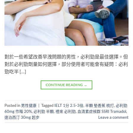
對於一些希望改善早洩問題的男性，必利勁是最佳選擇。但
對於必利勁劑量如何選擇，部分使用者可能會有疑問：必利
勁吃半 […]
CONTINUE READING
→
Posted in
男性健康
|
Tagged
IELT 1分 2.5-3倍
,
半顆 墊香蕉 梳打
,
必利勁
60mg 作嘔 20%
,
必利勁 半顆
,
禮來 必利勁
,
血清素症候群 SSRI Tramadol
,
達泊西汀 30mg 起步
Leave a comment