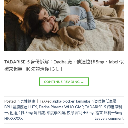
TADARISE-5 身份拆解：Dadha 廠、他達拉非 5mg、label 似
禮來但無 HK 先認清你 IG […]
CONTINUE READING
→
Posted in
男性健康
|
Tagged
alpha-blocker Tamsulosin 姿位性低血壓
,
BPH 雙適應症 LUTS
,
Dadha Pharma WHO-GMP
,
TADARISE-5 印度犀利
士
,
他達拉非 5mg 每日錠
,
印度學名藥
,
夜尿 犀利士5mg
,
禮來 犀利士5mg
HK-XXXXX
Leave a comment