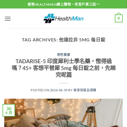
Skip
香港HEALTHMEN網上購物，老客戶買三送一
to
content
0
TAG ARCHIVES:
他達拉非 5MG 每日錠
男性健康
TADARISE-5 印度犀利士學名藥，慳得過
嗎？45+ 客想平替犀 5mg 每日錠之前，先睇
完呢篇
POSTED ON
2026-06-30
BY
香港保健品網購
30
6 月