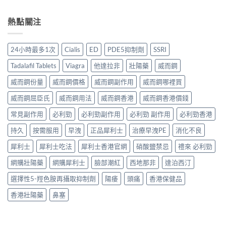
熱點關注
24小時最多1次
Cialis
ED
PDE5抑制劑
SSRI
Tadalafil Tablets
Viagra
他達拉非
壯陽藥
威而鋼
威而鋼份量
威而鋼價格
威而鋼副作用
威而鋼哪裡買
威而鋼屈臣氏
威而鋼用法
威而鋼香港
威而鋼香港價錢
常見副作用
必利勁
必利勁副作用
必利勁 副作用
必利勁香港
持久
按需服用
早洩
正品犀利士
治療早洩PE
消化不良
犀利士
犀利士吃法
犀利士香港官網
硝酸鹽禁忌
禮來 必利勁
網購壯陽藥
網購犀利士
臉部潮紅
西地那非
達泊西汀
選擇性5-羥色胺再攝取抑制劑
陽痿
頭痛
香港保健品
香港壯陽藥
鼻塞