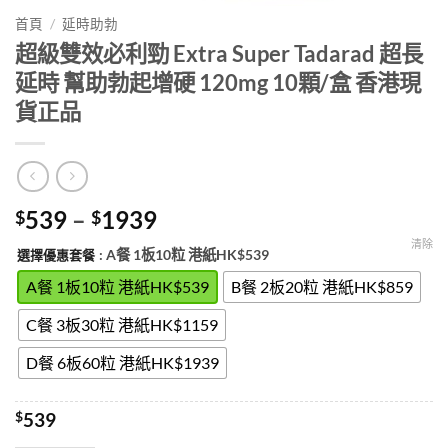
首頁
/
延時助勃
超級雙效必利勁 Extra Super Tadarad 超長
延時 幫助勃起增硬 120mg 10顆/盒 香港現
貨正品
Price
539
–
1939
$
$
range:
清除
: A餐 1板10粒 港紙HK$539
選擇優惠套餐
$539
through
A餐 1板10粒 港紙HK$539
B餐 2板20粒 港紙HK$859
$1939
C餐 3板30粒 港紙HK$1159
D餐 6板60粒 港紙HK$1939
$
539