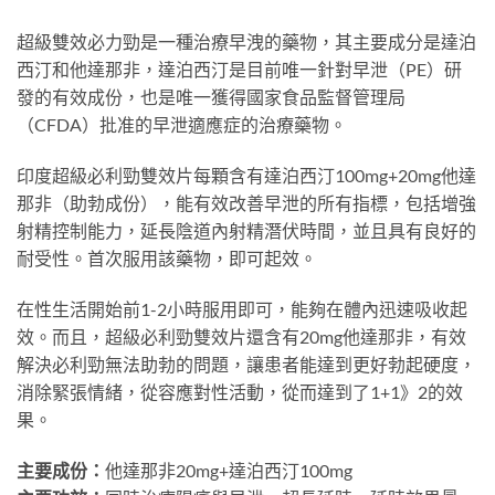
超級雙效必力勁是一種治療早洩的藥物，其主要成分是達泊
西汀和他達那非，達泊西汀是目前唯一針對早泄（PE）研
發的有效成份，也是唯一獲得國家食品監督管理局
（CFDA）批准的早泄適應症的治療藥物。
印度超級必利勁雙效片每顆含有達泊西汀100mg+20mg他達
那非（助勃成份），能有效改善早泄的所有指標，包括增強
射精控制能力，延長陰道內射精潛伏時間，並且具有良好的
耐受性。首次服用該藥物，即可起效。
在性生活開始前1-2小時服用即可，能夠在體內迅速吸收起
效。而且，超級必利勁雙效片還含有20mg他達那非，有效
解決必利勁無法助勃的問題，讓患者能達到更好勃起硬度，
消除緊張情緒，從容應對性活動，從而達到了1+1》2的效
果。
主要成份：
他達那非20mg+達泊西汀100mg