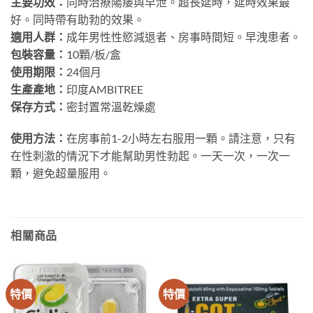
主要功效：
同時治療陽痿與早泄。超長延時，延時效果最
好。同時帶有助勃的效果。
適用人群：
成年男性性慾減退者、房事時間短。早洩患者。
包裝容量：
10顆/板/盒
使用期限：
24個月
生產產地：
印度AMBITREE
保存方式：
密封置常溫乾燥處
使用方法：
在房事前1-2小時左右服用一顆。請注意，只有
在性刺激的情況下才能幫助男性勃起。一天一次，一次一
顆，避免超量服用。
相關商品
特價
特價