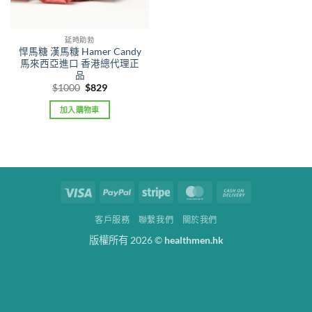
延時助勃
悍馬糖 漢馬糖 Hamer Candy
馬來西亞進口 香港總代理正
品
Original
Current
$
1000
$
829
price
price
was:
is:
加入購物車
$1000.
$829.
Visa
PayPal
Stripe
MasterCard
Cash
On
客戶服務
聯繫我們
關於我們
Delivery
版權所有 2026 ©
healthmen.hk