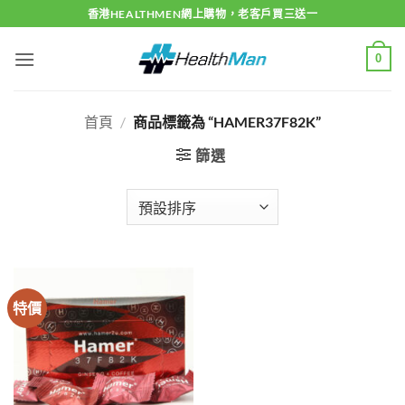
Skip
香港HEALTHMEN網上購物，老客戶買三送一
to
content
0
首頁
/
商品標籤為 “HAMER37F82K”
篩選
特價