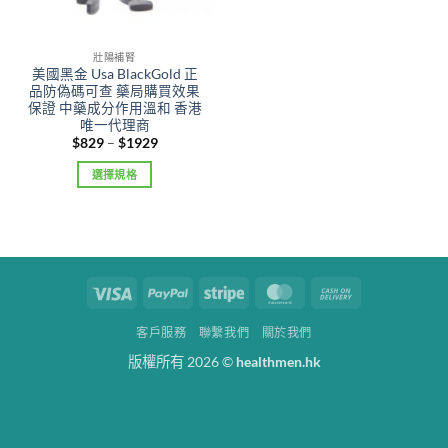
壯陽補腎
美國黑金 Usa BlackGold 正
品防偽碼可查 藥局購買效果
保證 中藥成分作用溫和 香港
唯一代理商
Price
$
829
–
$
1929
range:
$829
選擇規格
through
$1929
This
product
has
multiple
variants.
Visa
PayPal
Stripe
MasterCard
Cash
The
On
options
客戶服務
聯繫我們
關於我們
Delivery
may
版權所有 2026 ©
healthmen.hk
be
chosen
on
the