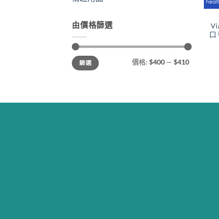
由價格篩選
V
口
最
最
價格:
$400
—
$410
篩選
低
高
價
價
格
格