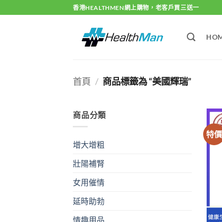
Skip
香港HEALTHMEN網上購物，老客戶買三送一
to
content
HO
首頁
/
商品標籤為 “美國輝瑞”
商品分類
特
增大增粗
壯陽補腎
女用催情
延時助勃
情趣用品