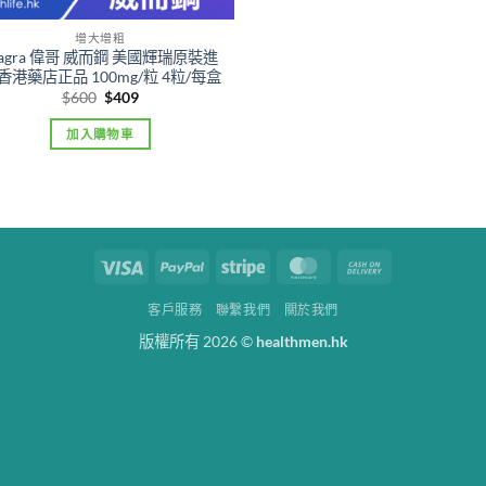
增大增粗
iagra 偉哥 威而鋼 美國輝瑞原裝進
 香港藥店正品 100mg/粒 4粒/每盒
Original
Current
$
600
$
409
price
price
was:
is:
加入購物車
$600.
$409.
Visa
PayPal
Stripe
MasterCard
Cash
On
客戶服務
聯繫我們
關於我們
Delivery
版權所有 2026 ©
healthmen.hk