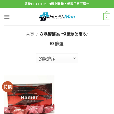
Skip
香港HEALTHMEN網上購物，老客戶買三送一
to
content
0
首頁
/
商品標籤為 “悍馬糖怎麼吃”
篩選
特價