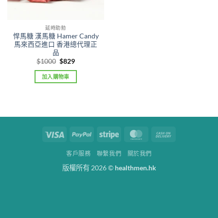
延時助勃
悍馬糖 漢馬糖 Hamer Candy
馬來西亞進口 香港總代理正
品
Original
Current
$
1000
$
829
price
price
was:
is:
加入購物車
$1000.
$829.
Visa
PayPal
Stripe
MasterCard
Cash
On
客戶服務
聯繫我們
關於我們
Delivery
版權所有 2026 ©
healthmen.hk