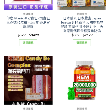
壯陽補腎
壯陽補腎
印度Titanic-K2/泰坦K2(泰坦
日本藤素 日本騰素 Japan
尼克號) 6粒精包裝/盒 香港官
Tengsu 延時助勃 天然動植物
網現貨
提純 無副作用 不臉紅不上火
香港總代理金標雙重防偽
Price
Price
$
529
–
$
3429
$
889
–
$
2129
range:
range:
$529
$889
選擇規格
選擇規格
through
through
$3429
$2129
This
This
product
product
has
has
multiple
multiple
variants.
variants.
The
The
options
options
may
may
be
be
chosen
chosen
on
on
the
the
壯陽補腎
壯陽補腎