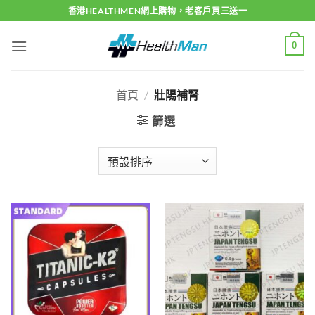
Skip
香港HEALTHMEN網上購物，老客戶買三送一
to
content
0
首頁
/
壯陽補腎
篩選